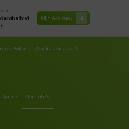
l ons
Mijn Account
derahelix.vl
en
erkop Boksen
Overkop Kwadraat
Archief
Sfeerfoto’s