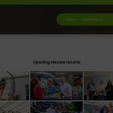
Home
-
Sfeerfoto’s
Opening nieuwe locatie