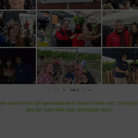
«
‹
van
3
›
»
van onze foto’s zijn gemaakt door Ricco Everts van “Zie bijna 
We zijn hem hier zeer dankbaar voor!