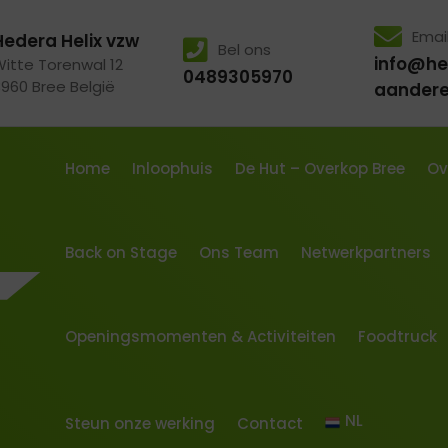
Emai
Hedera Helix vzw
Bel ons
info@he
Witte Torenwal 12
0489305970
3960 Bree België
aander
Home
Inloophuis
De Hut – Overkop Bree
Ov
Back on Stage
Ons Team
Netwerkpartners
Openingsmomenten & Activiteiten
Foodtruck
NL
Steun onze werking
Contact