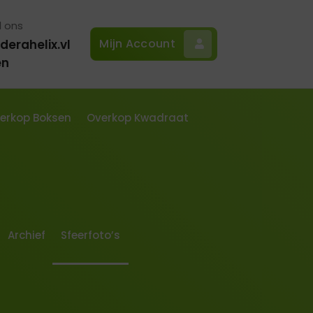
l ons
Mijn Account
derahelix.vl
en
erkop Boksen
Overkop Kwadraat
Archief
Sfeerfoto’s