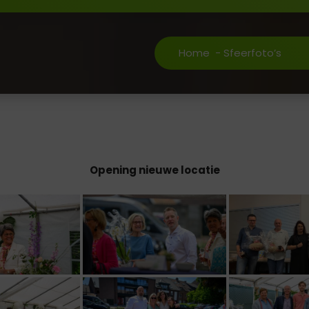
Home
-
Sfeerfoto’s
Opening nieuwe locatie