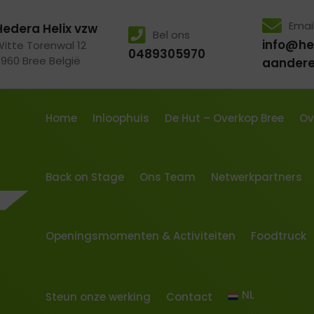
Emai
Hedera Helix vzw
Bel ons
info@he
Witte Torenwal 12
0489305970
3960 Bree België
aander
Home
Inloophuis
De Hut – Overkop Bree
Ov
Back on Stage
Ons Team
Netwerkpartners
Openingsmomenten & Activiteiten
Foodtruck
NL
Steun onze werking
Contact