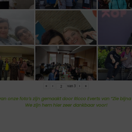
«
‹
van
3
›
»
van onze foto’s zijn gemaakt door Ricco Everts van “Zie bijna 
We zijn hem hier zeer dankbaar voor!