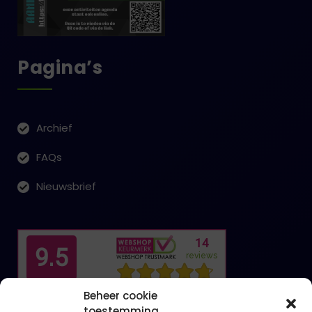
Pagina’s
Archief
FAQs
Nieuwsbrief
Beheer cookie
toestemming