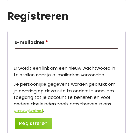
Registreren
V
E-mailadres
*
e
r
Er wordt een link om een nieuw wachtwoord in
e
te stellen naar je e-mailadres verzonden.
i
Je persoonlijke gegevens worden gebruikt om
s
je ervaring op deze site te ondersteunen, om
t
toegang tot je account te beheren en voor
andere doeleinden zoals omschreven in ons
privacybeleid
.
Registreren