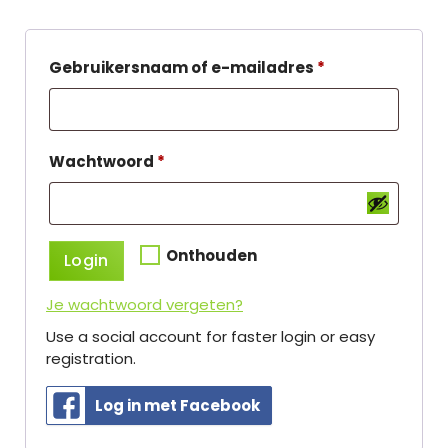
V
Gebruikersnaam of e-mailadres
*
e
r
e
V
Wachtwoord
*
i
e
s
r
t
e
Onthouden
Login
i
Je wachtwoord vergeten?
s
Use a social account for faster login or easy
t
registration.
Log in met Facebook