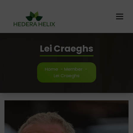
Ga
naar
de
inhoud
Lei Craeghs
Home
-
Member
-
Lei Craeghs