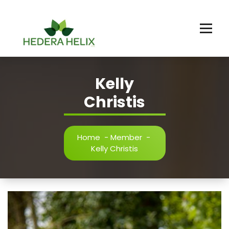
Ga
naar
de
inhoud
Kelly
Christis
Home
-
Member
-
Kelly Christis