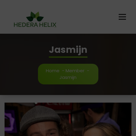
Ga
naar
de
inhoud
Jasmijn
Home
-
Member
-
Jasmijn