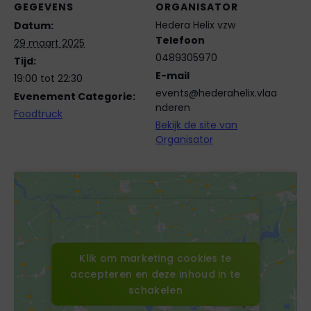
GEGEVENS
ORGANISATOR
Hedera Helix vzw
Datum:
Telefoon
29 maart 2025
0489305970
Tijd:
E-mail
19:00 tot 22:30
events@hederahelix.vlaa
Evenement Categorie:
nderen
Foodtruck
Bekijk de site van
Organisator
Klik om marketing cookies te
Klik om marketing cookies te
accepteren en deze inhoud in te
accepteren en deze inhoud in te
schakelen
schakelen