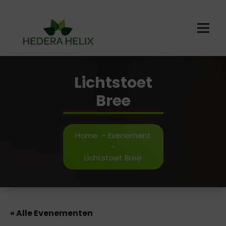
Ga
naar
de
inhoud
Lichtstoet
Bree
Home
-
Evenement
-
Lichtstoet Bree
« Alle Evenementen