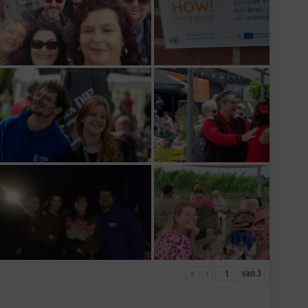
«
‹
van
3
›
»