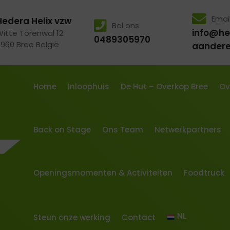
Emai
Hedera Helix vzw
Bel ons
info@he
Witte Torenwal 12
0489305970
3960 Bree België
aander
Home
Inloophuis
De Hut – Overkop Bree
Ov
Back on Stage
Ons Team
Netwerkpartners
Openingsmomenten & Activiteiten
Foodtruck
NL
Steun onze werking
Contact