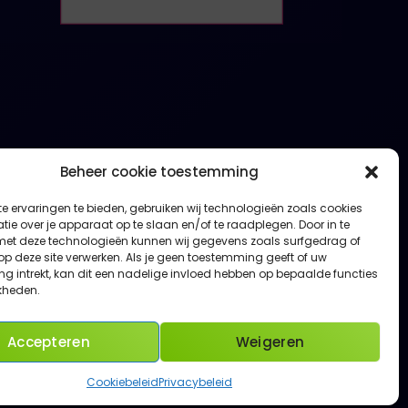
Beheer cookie toestemming
e ervaringen te bieden, gebruiken wij technologieën zoals cookies
ie over je apparaat op te slaan en/of te raadplegen. Door in te
t deze technologieën kunnen wij gegevens zoals surfgedrag of
 op deze site verwerken. Als je geen toestemming geeft of uw
g intrekt, kan dit een nadelige invloed hebben op bepaalde functies
kheden.
Accepteren
Weigeren
opyright © 2015 - 2026 | Hedera Helix vzw |
Powered by
XeniX Webdesign - XeniX
Cookiebeleid
Privacybeleid