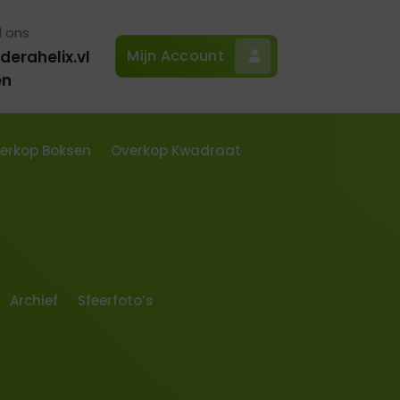
l ons
Mijn Account
derahelix.vl
en
erkop Boksen
Overkop Kwadraat
Archief
Sfeerfoto’s