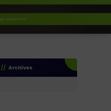
ge sfeerfoto’s
Archives