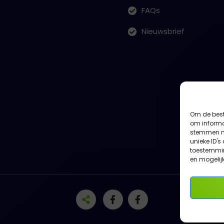
FAQs
Nieuwsbrief
Om de best
om informat
stemmen me
unieke ID's
toestemmin
en mogelij
C