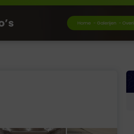
o’s
Home
-
Galerijen
-
Overi