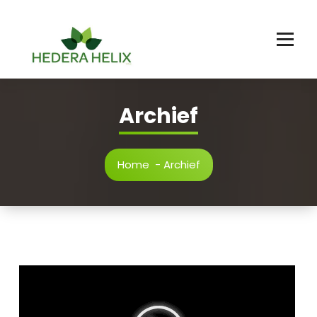
Ga
naar
de
inhoud
Archief
Home
-
Archief