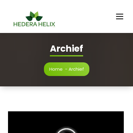
Ga
naar
de
inhoud
Archief
Home
-
Archief