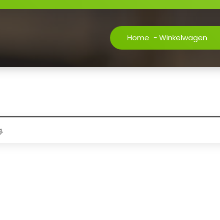
Home
-
Winkelwagen
.