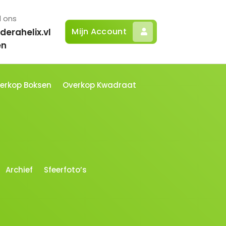
l ons
Mijn Account
derahelix.vl
en
erkop Boksen
Overkop Kwadraat
Archief
Sfeerfoto’s