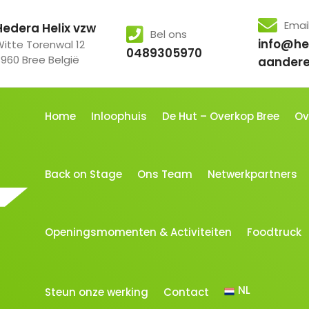
Emai
Hedera Helix vzw
Bel ons
info@he
Witte Torenwal 12
0489305970
3960 Bree België
aander
Home
Inloophuis
De Hut – Overkop Bree
Ov
Back on Stage
Ons Team
Netwerkpartners
Openingsmomenten & Activiteiten
Foodtruck
NL
Steun onze werking
Contact